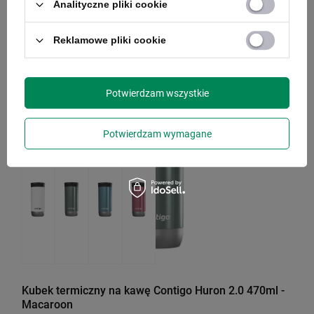
69,00 zł
/
szt.
Analityczne pliki cookie
Najniższa cena produktu w okresie 30 dni przed
wprowadzeniem obniżki:
109,00 zł
-36%
Reklamowe pliki cookie
Cena regularna:
119,99 zł
-42%
Potwierdzam wszystkie
PROMOCJA
PRZECENA
Potwierdzam wymagane
Kubek termiczny na kawę Contigo Huron 2.0 470ml -
Macaroon