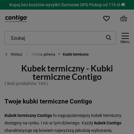
Kupuj bez kosztów wysyłki! Darmowe DPD Pickup od 119 zł 🚚
Menu
Strona główna
Kubki termiczne
Wstecz
Kubek termiczny - Kubki
termiczne Contigo
( ilość produktów:
104
)
Twoje kubki termiczne Contigo
Kubek termiczny Contigo
to najpopularniejszy kubek termiczny
dostępny na rynku. I nic w tym dziwnego. Każdy
k
ubek Contigo
charakteryzuje się bowiem najwyższą jakością wykonania,