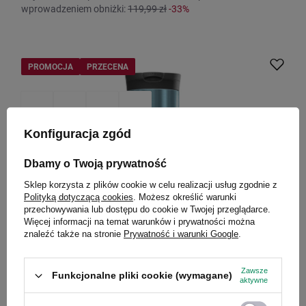
wprowadzeniem obniżki:
119,99 zł
-33%
PROMOCJA
PRZECENA
Konfiguracja zgód
Dbamy o Twoją prywatność
Sklep korzysta z plików cookie w celu realizacji usług zgodnie z
Polityką dotyczącą cookies
. Możesz określić warunki
przechowywania lub dostępu do cookie w Twojej przeglądarce.
Więcej informacji na temat warunków i prywatności można
znaleźć także na stronie
Prywatność i warunki Google
.
Kubek termiczny na kawę Contigo Huron 2.0 470ml -
Dark ice
Zawsze
Funkcjonalne pliki cookie (wymagane)
Model: Huron 2.0
aktywne