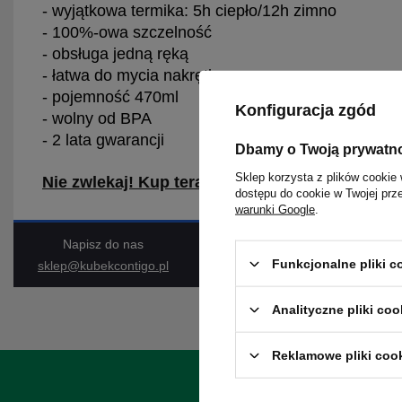
- wyjątkowa termika: 5h ciepło/12h zimno
- 100%-owa szczelność
- obsługa jedną ręką
- łatwa do mycia nakrętka
- pojemność 470ml
Konfiguracja zgód
- wolny od BPA
- 2 lata gwarancji
Dbamy o Twoją prywatn
Sklep korzysta z plików cookie 
Nie zwlekaj! Kup teraz - 129,99zł.
dostępu do cookie w Twojej prz
warunki Google
.
Napisz do nas
Funkcjonalne pliki 
sklep@kubekcontigo.pl
Analityczne pliki coo
Reklamowe pliki coo