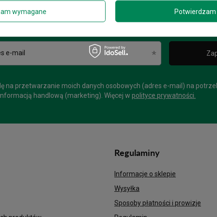
Zgarnij 20zł na następne zakup
zam wymagane
Potwierdzam 
Zapisz się do newslettera i zgarnij rabat na kolejne zakupy!
s e-mail
Zap
 na przetwarzanie moich danych osobowych (adres e-mail) na potrze
informacją handlową (marketing). Więcej w
polityce prywatności.
Regulaminy
Informacje o sklepie
Wysyłka
Sposoby płatności i prowizje