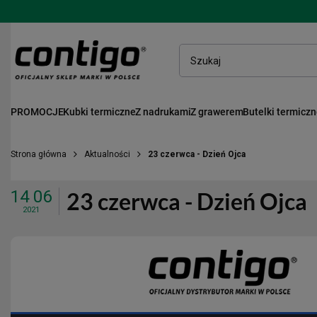
PROMOCJE
Kubki termiczne
Z nadrukami
Z grawerem
Butelki termicz
Strona główna
Aktualności
23 czerwca - Dzień Ojca
14 06
23 czerwca - Dzień Ojca
2021