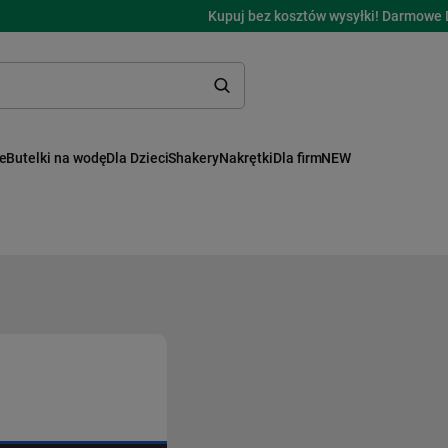
Kupuj bez kosztów wysyłki! Darmowe 
ne
Butelki na wodę
Dla Dzieci
Shakery
Nakrętki
Dla firm
NEW