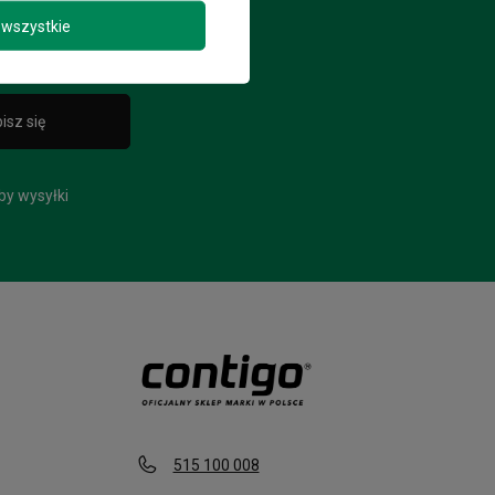
y
wszystkie
isz się
by wysyłki
515 100 008