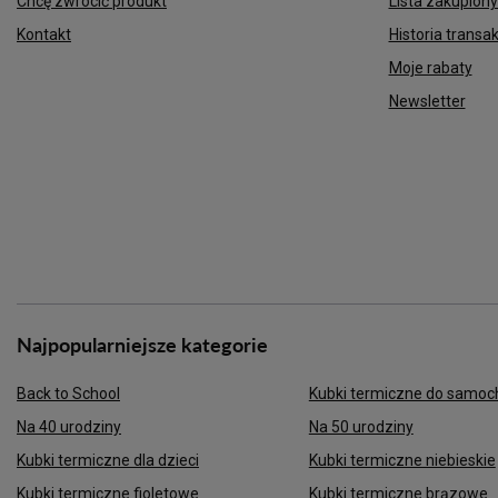
Chcę zwrócić produkt
Lista zakupion
Kontakt
Historia transak
Moje rabaty
Newsletter
Najpopularniejsze kategorie
Back to School
Kubki termiczne do samo
Na 40 urodziny
Na 50 urodziny
Kubki termiczne dla dzieci
Kubki termiczne niebieskie
Kubki termiczne fioletowe
Kubki termiczne brązowe