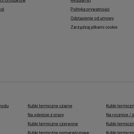
ych produktów
Regulamin
cji
Polityka prywatności
Odstąpienie od umowy
Zarządzaj plikami cookie
chodu
Kubki termiczne czarne
Kubki termicz
Na odejście z pracy
Na rocznice / 
Kubki termiczne czerwone
Kubki termicz
Kubki termiczne pomarańczowe
Kubki termicz