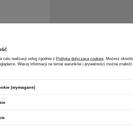
ość
w celu realizacji usług zgodnie z
Polityką dotyczącą cookies
. Możesz określi
eglądarce. Więcej informacji na temat warunków i prywatności można znaleźć
cookie (wymagane)
kie
kie