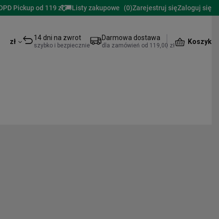
DPD Pickup od 119 zł 🚚
Listy zakupowe
(
0
)
Zarejestruj się
Zaloguj się
14 dni na zwrot
Darmowa dostawa
Koszyk
zł
szybko i bezpiecznie
dla zamówień od 119,00 zł