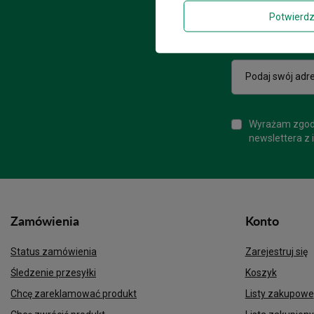
Potwierd
Podaj swój adre
Wyrażam zgodę
newslettera z 
Zamówienia
Konto
Status zamówienia
Zarejestruj się
Śledzenie przesyłki
Koszyk
Chcę zareklamować produkt
Listy zakupowe