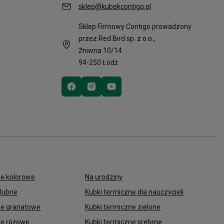
sklep@kubekcontigo.pl
Sklep Firmowy Contigo prowadzony
przez Red Bird sp. z o.o.,
Żniwna 10/14
94-250 Łódź
ne kolorowe
Na urodziny
ślubne
Kubki termiczne dla nauczycieli
ne granatowe
Kubki termiczne zielone
ne różowe
Kubki termiczne srebrne