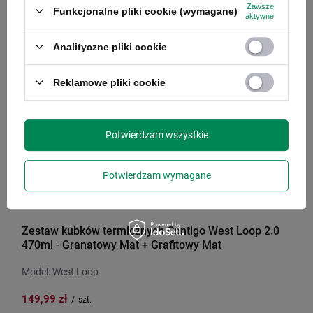
Zawsze
Funkcjonalne pliki cookie (wymagane)
aktywne
Analityczne pliki cookie
PROMOCJA
Reklamowe pliki cookie
Potwierdzam wszystkie
Potwierdzam wymagane
Zestaw kubków termicznych Contigo West Loop 2.0
470ml - Granatowy Mat + Grafitowy Mat
Model: West Loop
149,99 zł
/
szt.