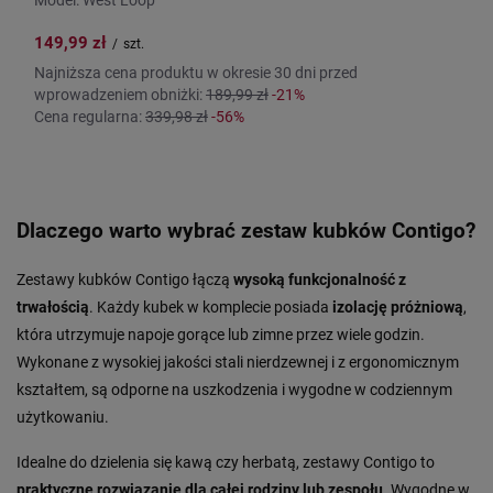
149,99 zł
/
szt.
Najniższa cena produktu w okresie 30 dni przed
wprowadzeniem obniżki:
189,99 zł
-21%
Cena regularna:
339,98 zł
-56%
Dlaczego warto wybrać zestaw kubków Contigo?
Zestawy kubków Contigo łączą
wysoką funkcjonalność z
trwałością
. Każdy kubek w komplecie posiada
izolację próżniową
,
która utrzymuje napoje gorące lub zimne przez wiele godzin.
Wykonane z wysokiej jakości stali nierdzewnej i z ergonomicznym
kształtem, są odporne na uszkodzenia i wygodne w codziennym
użytkowaniu.
Idealne do dzielenia się kawą czy herbatą, zestawy Contigo to
praktyczne rozwiązanie dla całej rodziny lub zespołu
. Wygodne w