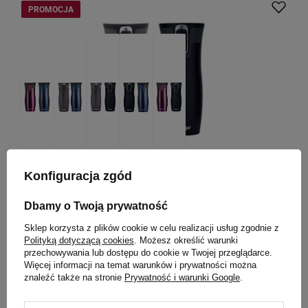
PROMOCJA
Konfiguracja zgód
Zestaw kubków termicznych Contigo West Loop 2.0
470ml - Grafitowy Mat + Czarny Mat
Dbamy o Twoją prywatność
Model: West Loop
Sklep korzysta z plików cookie w celu realizacji usług zgodnie z
Polityką dotyczącą cookies
. Możesz określić warunki
149,99 zł
przechowywania lub dostępu do cookie w Twojej przeglądarce.
/
szt.
Więcej informacji na temat warunków i prywatności można
Najniższa cena produktu w okresie 30 dni przed
znaleźć także na stronie
Prywatność i warunki Google
.
wprowadzeniem obniżki:
189,99 zł
-21%
Cena regularna:
319,98 zł
-53%