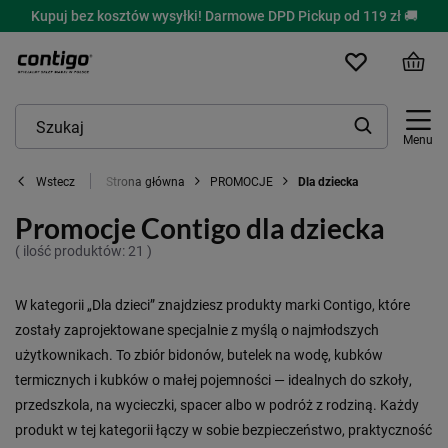
Kupuj bez kosztów wysyłki! Darmowe DPD Pickup od 119 zł 🚚
Menu
Strona główna
PROMOCJE
Dla dziecka
Wstecz
Promocje Contigo dla dziecka
( ilość produktów:
21
)
W kategorii „Dla dzieci” znajdziesz produkty marki Contigo, które
zostały zaprojektowane specjalnie z myślą o najmłodszych
użytkownikach. To zbiór bidonów, butelek na wodę, kubków
termicznych i kubków o małej pojemności — idealnych do szkoły,
przedszkola, na wycieczki, spacer albo w podróż z rodziną. Każdy
produkt w tej kategorii łączy w sobie bezpieczeństwo, praktyczność