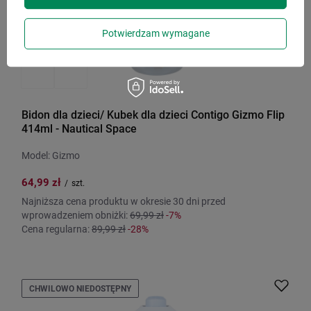
Potwierdzam wymagane
Bidon dla dzieci/ Kubek dla dzieci Contigo Gizmo Flip
414ml - Nautical Space
Model: Gizmo
64,99 zł
/
szt.
Najniższa cena produktu w okresie 30 dni przed
wprowadzeniem obniżki:
69,99 zł
-7%
Cena regularna:
89,99 zł
-28%
CHWILOWO NIEDOSTĘPNY