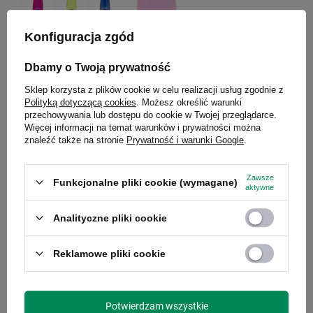
Konfiguracja zgód
Dbamy o Twoją prywatność
Butelka na wodę Contigo Swish 500ml - Magenta
Sklep korzysta z plików cookie w celu realizacji usług zgodnie z
Polityką dotyczącą cookies
. Możesz określić warunki
Model: Swish
przechowywania lub dostępu do cookie w Twojej przeglądarce.
Więcej informacji na temat warunków i prywatności można
znaleźć także na stronie
Prywatność i warunki Google
.
49,99 zł
/
szt.
Najniższa cena produktu w okresie 30 dni przed
wprowadzeniem obniżki:
79,99 zł
-37%
Zawsze
Funkcjonalne pliki cookie (wymagane)
Cena regularna:
89,99 zł
-44%
aktywne
Analityczne pliki cookie
CHWILOWO NIEDOSTĘPNY
Reklamowe pliki cookie
Potwierdzam wszystkie