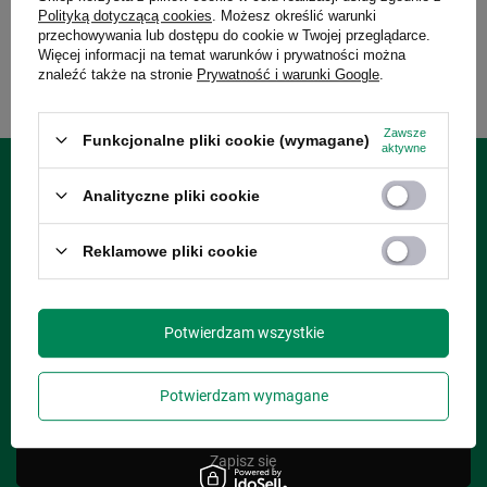
Polityką dotyczącą cookies
. Możesz określić warunki
Znajdź zamówienie
przechowywania lub dostępu do cookie w Twojej przeglądarce.
Więcej informacji na temat warunków i prywatności można
Mam zarejestrowane konto i chcę przejść do listy swoich zamówień
znaleźć także na stronie
Prywatność i warunki Google
.
Zawsze
Funkcjonalne pliki cookie (wymagane)
aktywne
Analityczne pliki cookie
Zgarnij 20zł na następne zakupy
Zapisz się do newslettera i zgarnij rabat na kolejne zakupy!
Reklamowe pliki cookie
Podaj swój adres e-mail
Potwierdzam wszystkie
Wyrażam zgodę na przetwarzanie moich danych osobowych
(adres e-mail) na potrzeby wysyłki newslettera z informacją
Potwierdzam wymagane
handlową (marketing). Więcej w
polityce prywatności.
Zapisz się