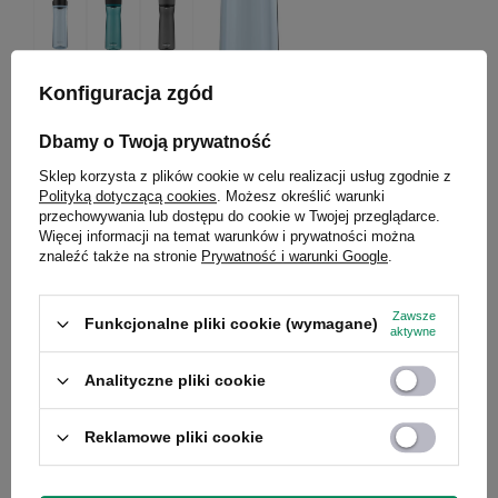
Konfiguracja zgód
Dbamy o Twoją prywatność
Butelka na wodę Contigo Cortland 2.0 720 ml - Glacier
Sklep korzysta z plików cookie w celu realizacji usług zgodnie z
Polityką dotyczącą cookies
. Możesz określić warunki
Model: Cortland
przechowywania lub dostępu do cookie w Twojej przeglądarce.
Więcej informacji na temat warunków i prywatności można
59,99 zł
/
szt.
znaleźć także na stronie
Prywatność i warunki Google
.
Zawsze
Funkcjonalne pliki cookie (wymagane)
aktywne
Druga generacja serii Cortland to jeszcze większa wytrzymałość,
Analityczne pliki cookie
ulepszona ergonomia i design, który przyciąga wzrok. Przekonaj
się, dlaczego tysiące użytkowników na całym świecie nie wyobraża
Reklamowe pliki cookie
sobie dnia bez swojej butelki Contigo.