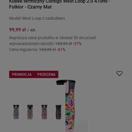
Kubek termiczny Contigo West Loop 2.0 470ml -
Folklor - Czarny Mat
Model: West Loop z nadrukiem
99,99 zł
/
szt.
Najniższa cena produktu w okresie 30 dni przed
wprowadzeniem obniżki:
159,99 zł
-37%
Cena regularna:
169,99 zł
-41%
PROMOCJA
PRZECENA