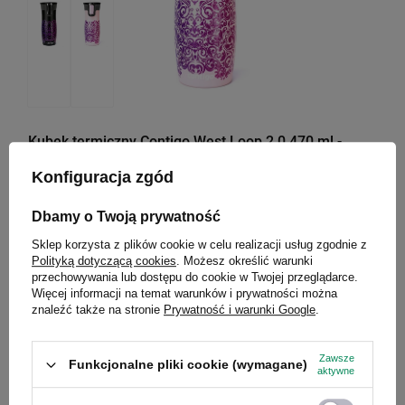
Kubek termiczny Contigo West Loop 2.0 470 ml -
Glamour Pink
Konfiguracja zgód
Model: West Loop z nadrukiem
Dbamy o Twoją prywatność
99,99 zł
/
szt.
Sklep korzysta z plików cookie w celu realizacji usług zgodnie z
Najniższa cena produktu w okresie 30 dni przed
Polityką dotyczącą cookies
. Możesz określić warunki
wprowadzeniem obniżki:
139,99 zł
-28%
przechowywania lub dostępu do cookie w Twojej przeglądarce.
Cena regularna:
169,99 zł
-41%
Więcej informacji na temat warunków i prywatności można
znaleźć także na stronie
Prywatność i warunki Google
.
Zawsze
Funkcjonalne pliki cookie (wymagane)
PROMOCJA
PRZECENA
aktywne