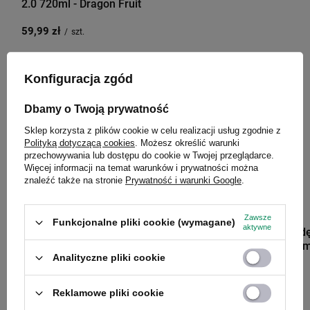
2.0 720ml - Dragon Fruit
59,99 zł
/
szt.
Konfiguracja zgód
Zobacz inne produkty tego
Dbamy o Twoją prywatność
producenta
Sklep korzysta z plików cookie w celu realizacji usług zgodnie z
Polityką dotyczącą cookies
. Możesz określić warunki
przechowywania lub dostępu do cookie w Twojej przeglądarce.
Więcej informacji na temat warunków i prywatności można
znaleźć także na stronie
Prywatność i warunki Google
.
PRZECENA
PRZECENA
CONTIGO
Zawsze
Funkcjonalne pliki cookie (wymagane)
aktywne
Kubek na wodę
AutoClose Tum
Macaroon
Analityczne pliki cookie
69,99 zł
/
szt.
Reklamowe pliki cookie