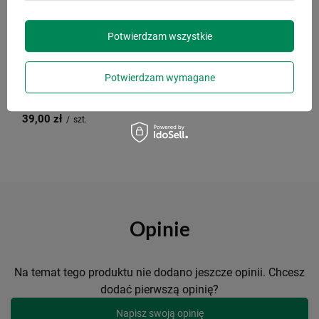
Potwierdzam wszystkie
CONTIGO
Butelka na wodę Contigo Jackson
2.0 720ml Tritan Juniper -
Potwierdzam wymagane
powystawowy
39,00 zł
/
szt.
Opinie
Na temat tego produktu nie dodano jeszcze opinii. Chcesz
dodać pierwszą opinię?
Napisz swoją opinię