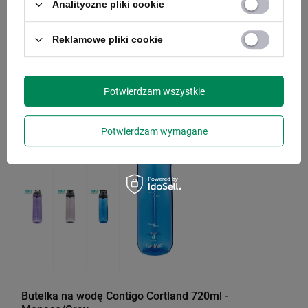
Analityczne pliki cookie
59,90 zł
/
szt.
Najniższa cena produktu w okresie 30 dni przed
Reklamowe pliki cookie
wprowadzeniem obniżki:
109,00 zł
-45%
Cena regularna:
119,99 zł
-50%
Potwierdzam wszystkie
PROMOCJA
BESTSELLER
Potwierdzam wymagane
Butelka na wodę Contigo Cortland 720ml -