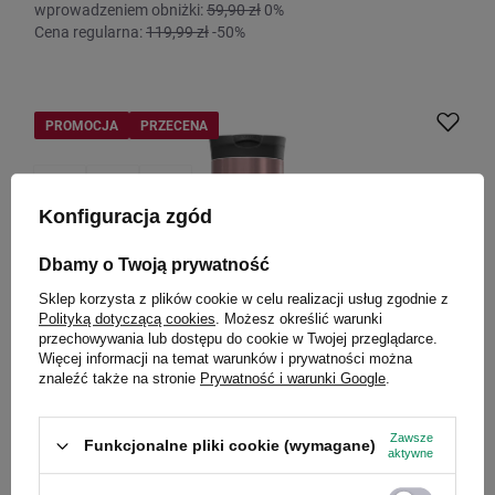
wprowadzeniem obniżki:
59,90 zł
0%
Cena regularna:
119,99 zł
-50%
PROMOCJA
PRZECENA
Konfiguracja zgód
Dbamy o Twoją prywatność
Sklep korzysta z plików cookie w celu realizacji usług zgodnie z
Polityką dotyczącą cookies
. Możesz określić warunki
przechowywania lub dostępu do cookie w Twojej przeglądarce.
Więcej informacji na temat warunków i prywatności można
znaleźć także na stronie
Prywatność i warunki Google
.
Kubek termiczny na kawę Contigo Huron 2.0 590ml -
Pine beery
Zawsze
Funkcjonalne pliki cookie (wymagane)
aktywne
Model: Huron 2.0