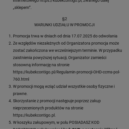
internetowego https://kubekcontigo.pl, zwanego dalej
„sklepem”.
§2
WARUNKI UDZIAŁU W PROMOCJI
Promocja trwa w dniach od dnia 17.07.2025 do odwołania
Ze względów niezależnych od Organizatora promocja może
zostać zakończona we wcześniejszym terminie. W przypadku
zaistnienia powyższej sytuacji, Organizator zamieści
stosowną informację na stronie
https://kubekcontigo.pl/Regulamin-promocji-OHD-ccms-pol-
760.html
W promocji mogą wziąć udział wszystkie osoby fizyczne i
prawne.
Skorzystanie z promocji następuje poprzez zakup
nieprzecenionych produktów na stronie
https://kubekcontigo.pl.
W koszyku zakupowym, w polu POSIADASZ KOD