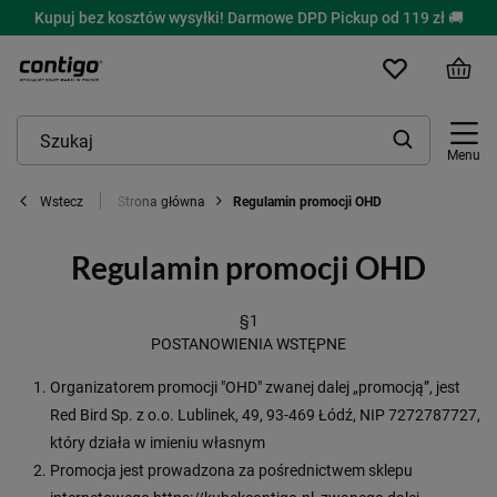
Kupuj bez kosztów wysyłki! Darmowe DPD Pickup od 119 zł 🚚
Menu
Strona główna
Regulamin promocji OHD
Wstecz
Regulamin promocji OHD
§1
POSTANOWIENIA WSTĘPNE
Organizatorem promocji "OHD" zwanej dalej „promocją”, jest
Red Bird Sp. z o.o. Lublinek, 49, 93-469 Łódź, NIP 7272787727,
który działa w imieniu własnym
Promocja jest prowadzona za pośrednictwem sklepu