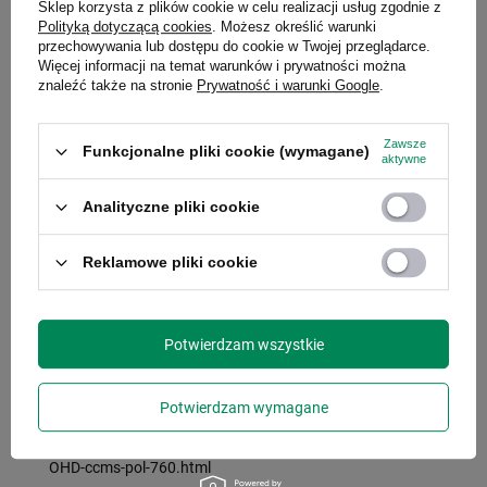
Sklep korzysta z plików cookie w celu realizacji usług zgodnie z
§5
Polityką dotyczącą cookies
. Możesz określić warunki
POSTANOWIENIA KOŃCOWE
przechowywania lub dostępu do cookie w Twojej przeglądarce.
Więcej informacji na temat warunków i prywatności można
Niniejszy Regulamin promocji jest publicznie dostępny na
znaleźć także na stronie
Prywatność i warunki Google
.
stronie
https://kubekcontigo.pl/Regulamin-promocji-OHD-
ccms-pol-760.html
Zawsze
Funkcjonalne pliki cookie (wymagane)
aktywne
Organizator Promocji zastrzega sobie prawo do zmiany
Regulaminu w przypadku zaistnienia ważnej przyczyny
Analityczne pliki cookie
rozumianej jako: zmiana przepisów prawa regulujących
zasady i organizację przeprowadzania Promocji, wpływająca
Reklamowe pliki cookie
na wzajemne prawa i obowiązki organizatora i uczestników
Promocji; przedłużenie lub skrócenie terminu obowiązywania
Promocja zmiana sposobu przeprowadzania Promocji
Potwierdzam wszystkie
spowodowana względami technicznymi lub technologicznymi.
W przypadku dokonania zmiany w Regulaminie, Organizator
Potwierdzam wymagane
udostępni tekst jednolity Regulaminu poprzez jego publikację
pod adresem
https://kubekcontigo.pl/Regulamin-promocji-
OHD-ccms-pol-760.html