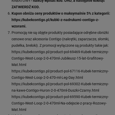
RABATOWY?
należy wpisać kod: OHD, a następnie kliknąć
ZATWIERDŹ KOD.
Kupon obniża ceny produktów o maksymalnie 5% z kategorii:
https://kubekcontigo.pl/kubki-z-nadrukami-contigo-z-
wzorami.
Promocją nie są objęte produkty posiadające odrębne obniżki
cenowe oraz akcesoria Contigo (nakrętki, zaparzacze, słomki,
pudełka, breloki). Z promocji wyłączone są produkty takie jak:
https://kubekcontigo.pl/product-pol-69469-Kubek-termiczny-
Contigo-West-Loop-2-0-470ml-Jubileusz-15-lat-Grafitowy-
Mat.html
https://kubekcontigo.pl/product-pol-67116-Kubek-termiczny-
Contigo-West-Loop-2-0-470-ml-Leg-Day.html
https://kubekcontigo.pl/product-pol-69302-Kubek-termiczny-
na-kawe-Contigo-Huron-2-0-470ml-Duszki-Czarny.html
https://kubekcontigo.pl/product-pol-69590-Kubek-termiczny-
Contigo-West-Loop-2-0-470ml-Na-odejscie-z-pracy-Rozowy-
Mat.html