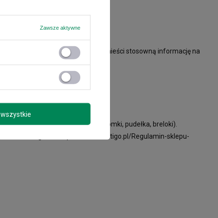
Zawsze aktywne
wyższej sytuacji, Organizator zamieści stosowną informację na
wszystkie
ontigo (nakrętki, zaparzacze, słomki, pudełka, breloki).
publikowanego na: https://kubekcontigo.pl/Regulamin-sklepu-