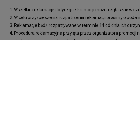
Wszelkie reklamacje dotyczące Promocji można zgłaszać w szcz
W celu przyspieszenia rozpatrzenia reklamacji prosimy o podan
Reklamacje będą rozpatrywane w terminie 14 od dnia ich otrzy
Procedura reklamacyjna przyjęta przez organizatora promocji
dochodzenia roszczeń na drodze postępowania sądowego.
Dane osobowe uczestników Promocji będą wykorzystywane w opa
2016 r. w sprawie ochrony osób fizycznych w związku z przet
maja 2018 r. o ochronie danych osobowych.
Niniejszy Regulamin promocji jest publicznie dostępny na stroni
Organizator Promocji zastrzega sobie prawo do zmiany Regulam
przeprowadzania Promocji, wpływająca na wzajemne prawa i ob