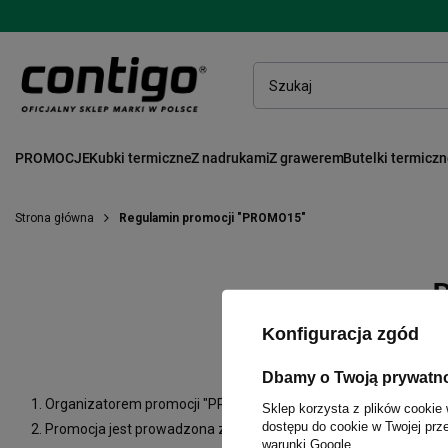
PROMOCJE
Kubki termiczne
Z nadrukami
Z grawerem
Butelki termicz
Strona główna
Regulamin promocji "PROMO15"
Konfiguracja zgód
Dbamy o Twoją prywatn
Organizatorem promocji "PROMO15" zwanej dalej „promocją”, jest
Sklep korzysta z plików cookie 
dostępu do cookie w Twojej prz
Promocja jest prowadzona za pośrednictwem sklepu internetowe
warunki Google
.