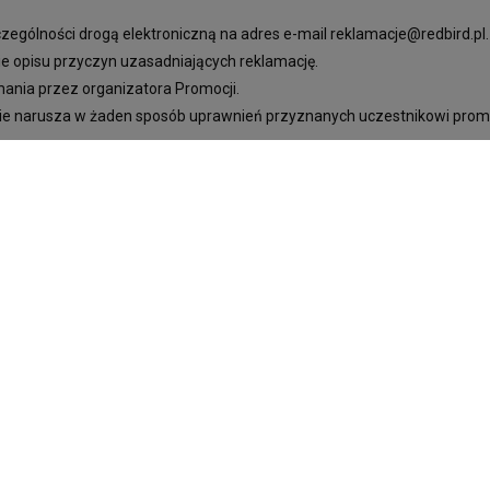
ególności drogą elektroniczną na adres e-mail reklamacje@redbird.pl
ie opisu przyczyn uzasadniających reklamację.
mania przez organizatora Promocji.
 nie narusza w żaden sposób uprawnień przyznanych uczestnikowi pro
§4
DANE OSOBOWE UCZESTNIKÓW PROMOCJI
rciu o obowiązujące przepisy prawa w szczególności Rozporządzenie 
warzaniem danych osobowych i w sprawie swobodnego przepływu takich
§5
POSTANOWIENIA KOŃCOWE
e
https://kubekcontigo.pl/Regulamin-promocji-PROMO15-ccms-pol-652
inu w przypadku zaistnienia ważnej przyczyny rozumianej jako: zmian
owiązki organizatora i uczestników Promocji; przedłużenie lub skró