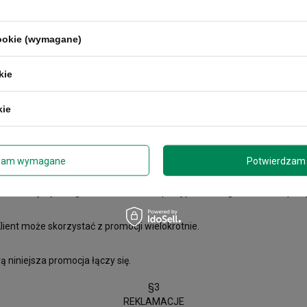
§2
WARUNKI UDZIAŁU W PROMOCJI
cookie (wymagane)
ać zakończona we wcześniejszym terminie. W przypadku zaistnienia po
kie
-ccms-pol-652.html
e.
kie
ych produktów na stronie https://kubekcontigo.pl.
należy wpisać kod: PROMO15, a następnie kliknąć ZATWIERDŹ KOD.
zam wymagane
Potwierdzam 
enowe, produkty z własnym, personalizowanym grawerem oraz akcesoria C
h w niniejszym regulaminie oraz akceptację zasad regulaminu sklepu o
lient może skorzystać z promocji wielokrotnie.
niniejsza promocja łączy się.
§3
REKLAMACJE