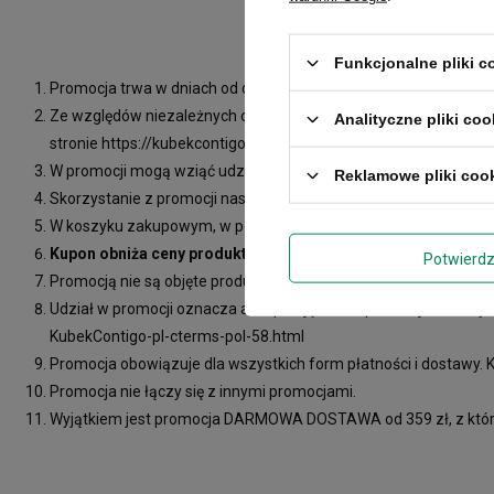
Funkcjonalne pliki 
Promocja trwa w dniach od dnia 08.02.2024 do odwołania
Ze względów niezależnych od Organizatora promocja może zost
Analityczne pliki coo
stronie https://kubekcontigo.pl/Regulamin-promocji-PROMO15
W promocji mogą wziąć udział wszystkie osoby fizyczne i prawn
Reklamowe pliki coo
Skorzystanie z promocji następuje poprzez zakup nieprzecenion
W koszyku zakupowym, w polu POSIADASZ KOD RABATOWY?
Kupon obniża ceny produktów o maksymalnie 15%.
Potwierd
Promocją nie są objęte produkty posiadające odrębne obniżki c
Udział w promocji oznacza akceptację zasad promocji zawartyc
KubekContigo-pl-cterms-pol-58.html
Promocja obowiązuje dla wszystkich form płatności i dostawy. K
Promocja nie łączy się z innymi promocjami.
Wyjątkiem jest promocja DARMOWA DOSTAWA od 359 zł, z którą 