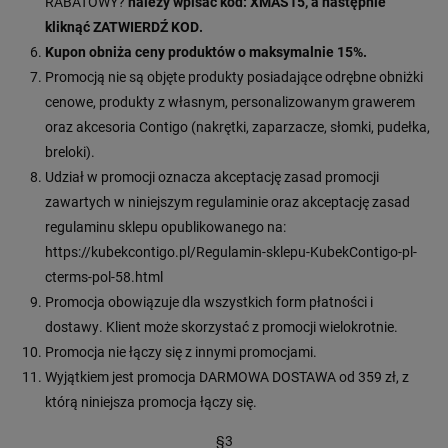
RABATOWY?
należy wpisać kod: XMAS15, a następnie
kliknąć ZATWIERDŹ KOD.
Kupon obniża ceny produktów o maksymalnie 15%.
Promocją nie są objęte produkty posiadające odrębne obniżki
cenowe, produkty z własnym, personalizowanym grawerem
oraz akcesoria Contigo (nakrętki, zaparzacze, słomki, pudełka,
breloki).
Udział w promocji oznacza akceptację zasad promocji
zawartych w niniejszym regulaminie oraz akceptację zasad
regulaminu sklepu opublikowanego na:
https://kubekcontigo.pl/Regulamin-sklepu-KubekContigo-pl-
cterms-pol-58.html
Promocja obowiązuje dla wszystkich form płatności i
dostawy. Klient może skorzystać z promocji wielokrotnie.
Promocja nie łączy się z innymi promocjami.
Wyjątkiem jest promocja DARMOWA DOSTAWA od 359 zł, z
którą niniejsza promocja łączy się.
§3