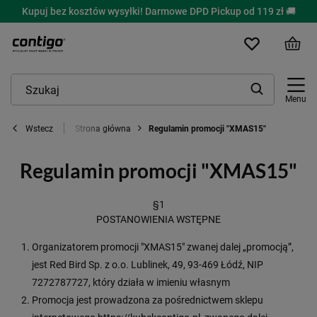
Kupuj bez kosztów wysyłki! Darmowe DPD Pickup od 119 zł 🚚
Menu
Strona główna
Regulamin promocji "XMAS15"
Wstecz
Regulamin promocji "XMAS15"
§1
POSTANOWIENIA WSTĘPNE
Organizatorem promocji "XMAS15" zwanej dalej „promocją”,
jest Red Bird Sp. z o.o. Lublinek, 49, 93-469 Łódź, NIP
7272787727, który działa w imieniu własnym
Promocja jest prowadzona za pośrednictwem sklepu