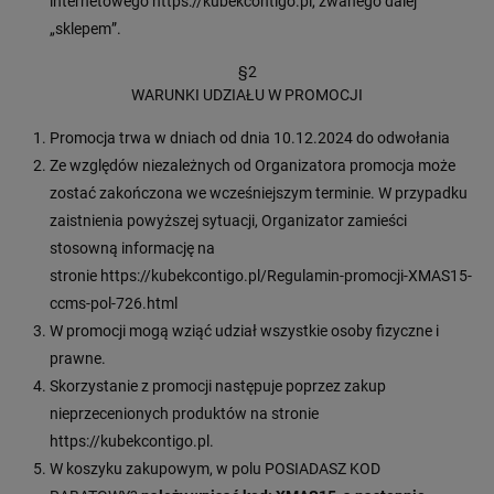
internetowego https://kubekcontigo.pl, zwanego dalej
„sklepem”.
§2
WARUNKI UDZIAŁU W PROMOCJI
Promocja trwa w dniach od dnia 10.12.2024 do odwołania
Ze względów niezależnych od Organizatora promocja może
zostać zakończona we wcześniejszym terminie. W przypadku
zaistnienia powyższej sytuacji, Organizator zamieści
stosowną informację na
stronie https://kubekcontigo.pl/Regulamin-promocji-XMAS15-
ccms-pol-726.html
W promocji mogą wziąć udział wszystkie osoby fizyczne i
prawne.
Skorzystanie z promocji następuje poprzez zakup
nieprzecenionych produktów na stronie
https://kubekcontigo.pl.
W koszyku zakupowym, w polu POSIADASZ KOD