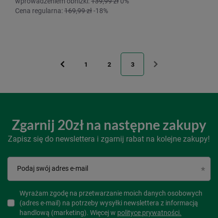
wprowadzeniem obniżki:
139,99 zł
0%
Cena regularna:
169,99 zł
-18%
1
2
3
Zgarnij 20zł na następne zakupy
Zapisz się do newslettera i zgarnij rabat na kolejne zakupy!
Podaj swój adres e-mail
Wyrażam zgodę na przetwarzanie moich danych osobowych
(adres e-mail) na potrzeby wysyłki newslettera z informacją
handlową (marketing). Więcej w
polityce prywatności.