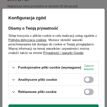
Najniższa cena produktu w okresie 30 dni przed
wprowadzeniem obniżki:
99,99 zł
-10%
Cena regularna:
159,99 zł
-44%
Konfiguracja zgód
Dbamy o Twoją prywatność
Sklep korzysta z plików cookie w celu realizacji usług zgodnie z
CHWILOWO NIEDOSTĘPNY
Polityką dotyczącą cookies
. Możesz określić warunki
przechowywania lub dostępu do cookie w Twojej przeglądarce.
Więcej informacji na temat warunków i prywatności można
znaleźć także na stronie
Prywatność i warunki Google
.
Zawsze
Funkcjonalne pliki cookie (wymagane)
aktywne
Analityczne pliki cookie
Reklamowe pliki cookie
Kubek termiczny ze słomką Contigo Luxe Tumbler
720ml - Summer - Periwinkle