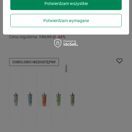
Potwierdzam wszystkie
Model: Luxe Tumbler z nadrukiem
89,99 zł
/
szt.
Potwierdzam wymagane
Najniższa cena produktu w okresie 30 dni przed
wprowadzeniem obniżki:
99,99 zł
-10%
Cena regularna:
159,99 zł
-44%
CHWILOWO NIEDOSTĘPNY