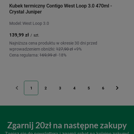
Kubek termiczny Contigo West Loop 3.0 470ml -
Crystal Juniper
Model: West Loop 3.0
139,99 zł
/
szt.
Najniższa cena produktu w okresie 30 dni przed
wprowadzeniem obniżki:
127,90 zł
+9%
Cena regularna:
169,99 zł
-18%
1
2
3
4
5
6
Zgarnij 20zł na następne zakupy
Zapisz się do newslettera i zgarnij rabat na kolejne zakupy!