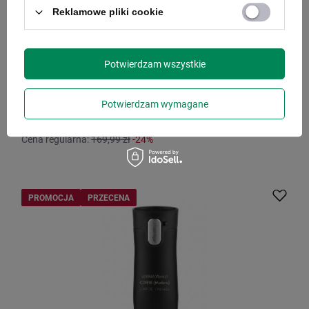
Kubek termiczny z grawerem Contigo West Loop 3.0
Reklamowe pliki cookie
470 ml - Biały Mat
Model: Contigo - West Loop 3.0 z grawerem
Potwierdzam wszystkie
personalizowanym
129,99 zł
/
szt.
Potwierdzam wymagane
Najniższa cena produktu w okresie 30 dni przed
wprowadzeniem obniżki:
139,99 zł
-7%
Cena regularna:
169,99 zł
-24%
PROMOCJA
PRZECENA