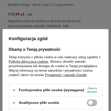
Model: Cottigo - West Loop 3.0 z grawerem
119,99 zł
/
szt.
Najniższa cena produktu w okresie 30 dni przed
wprowadzeniem obniżki:
139,99 zł
-14%
Cena regularna:
169,99 zł
-29%
Konfiguracja zgód
Dbamy o Twoją prywatność
PROMOCJA
PRZECENA
Sklep korzysta z plików cookie w celu realizacji usług zgodnie z
Polityką dotyczącą cookies
. Możesz określić warunki
przechowywania lub dostępu do cookie w Twojej przeglądarce.
Więcej informacji na temat warunków i prywatności można
znaleźć także na stronie
Prywatność i warunki Google
.
Zawsze
Funkcjonalne pliki cookie (wymagane)
aktywne
Analityczne pliki cookie