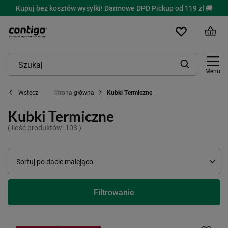
Kupuj bez kosztów wysyłki! Darmowe DPD Pickup od 119 zł 🚚
Menu
Strona główna
Kubki Termiczne
Wstecz
Kubki Termiczne
( ilość produktów:
103
)
Zmień sortowanie
Sortuj po dacie malejąco
Filtrowanie