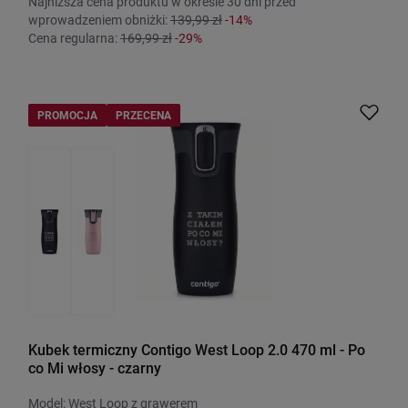
Najniższa cena produktu w okresie 30 dni przed
wprowadzeniem obniżki:
139,99 zł
-14%
Cena regularna:
169,99 zł
-29%
PROMOCJA
PRZECENA
Kubek termiczny Contigo West Loop 2.0 470 ml - Po
co Mi włosy - czarny
Model: West Loop z grawerem