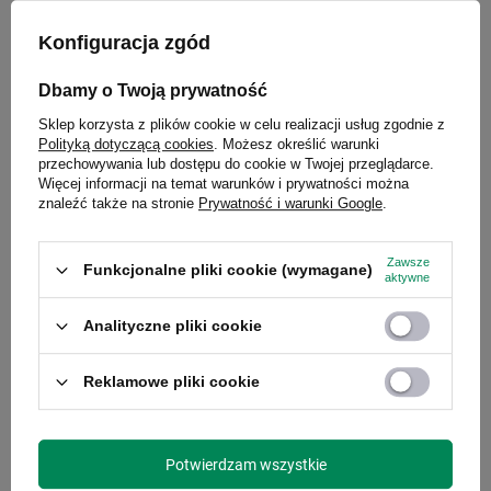
Konfiguracja zgód
PROMOCJA
PRZECENA
Dbamy o Twoją prywatność
Sklep korzysta z plików cookie w celu realizacji usług zgodnie z
Polityką dotyczącą cookies
. Możesz określić warunki
przechowywania lub dostępu do cookie w Twojej przeglądarce.
Więcej informacji na temat warunków i prywatności można
znaleźć także na stronie
Prywatność i warunki Google
.
Zawsze
Funkcjonalne pliki cookie (wymagane)
aktywne
Analityczne pliki cookie
Butelka na wodę Contigo Swish 500ml - Cobalt Blue
Reklamowe pliki cookie
Model: Swish
59,90 zł
/
szt.
Potwierdzam wszystkie
Najniższa cena produktu w okresie 30 dni przed
wprowadzeniem obniżki:
79,99 zł
-25%