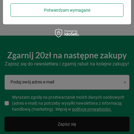
Cena regularna:
89,99 zł
-33%
Potwierdzam wymagane
Zgarnij 20zł na następne zakupy
Zapisz się do newslettera i zgarnij rabat na kolejne zakupy!
Podaj swój adres e-mail
Wyrażam zgodę na przetwarzanie moich danych osobowych
(adres e-mail) na potrzeby wysyłki newslettera z informacją
handlową (marketing). Więcej w
polityce prywatności.
Zapisz się