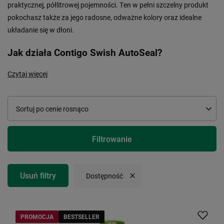
praktycznej, półlitrowej pojemności. Ten w pełni szczelny produkt
pokochasz także za jego radosne, odważne kolory oraz idealne
układanie się w dłoni.
Jak działa Contigo Swish AutoSeal?
Czytaj więcej
Zmień sortowanie
Sortuj po cenie rosnąco
Filtrowanie
Usuń filtry
Usuń filtr
Dostępność
PROMOCJA
BESTSELLER