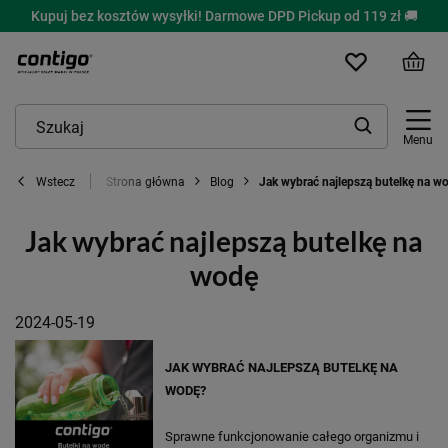
Kupuj bez kosztów wysyłki! Darmowe DPD Pickup od 119 zł 🚚
Menu
Strona główna
Blog
Jak wybrać najlepszą butelkę na w
Wstecz
Jak wybrać najlepszą butelkę na
wodę
2024-05-19
JAK WYBRAĆ NAJLEPSZĄ BUTELKĘ NA
WODĘ?
Sprawne funkcjonowanie całego organizmu i