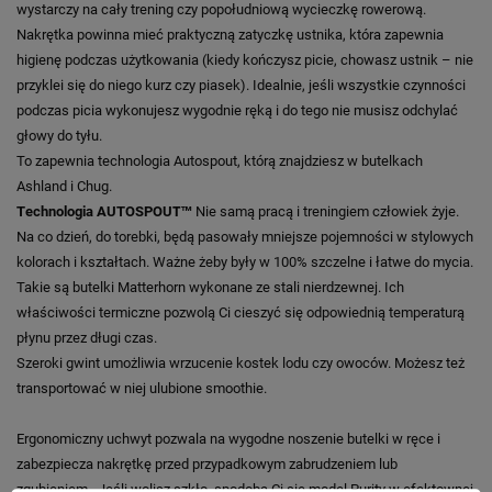
wystarczy na cały trening czy popołudniową wycieczkę rowerową.
Nakrętka powinna mieć praktyczną zatyczkę ustnika, która zapewnia
higienę podczas użytkowania (kiedy kończysz picie, chowasz ustnik – nie
przyklei się do niego kurz czy piasek). Idealnie, jeśli wszystkie czynności
podczas picia wykonujesz wygodnie ręką i do tego nie musisz odchylać
głowy do tyłu.
To zapewnia technologia Autospout, którą znajdziesz w butelkach
Ashland i Chug.
Technologia AUTOSPOUT™
Nie samą pracą i treningiem człowiek żyje.
Na co dzień, do torebki, będą pasowały mniejsze pojemności w stylowych
kolorach i kształtach. Ważne żeby były w 100% szczelne i łatwe do mycia.
Takie są butelki Matterhorn wykonane ze stali nierdzewnej. Ich
właściwości termiczne pozwolą Ci cieszyć się odpowiednią temperaturą
płynu przez długi czas.
Szeroki gwint umożliwia wrzucenie kostek lodu czy owoców. Możesz też
transportować w niej ulubione smoothie.
Ergonomiczny uchwyt pozwala na wygodne noszenie butelki w ręce i
zabezpiecza nakrętkę przed przypadkowym zabrudzeniem lub
zgubieniem.
Jeśli wolisz szkło, spodoba Ci się model Purity w efektownej