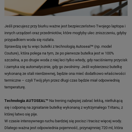
Jeśli pracujesz przy biurku ważne jest bezpieczeństwo Twojego laptopa i
innych urządzeń oraz przedmiotów, które mogłyby ulec zniszczeniu, gdyby
przypadkiem woda się rozlała.
Sprawdzą się tu więc butelki z technologią Autoseal™ (np. model
Couture), która polega na tym, że po pierwsze butelka jest w 100%
szczelna, a po drugie woda z niej leci tylko wtedy, gdy naciśniemy przycisk
i zamyka się automatycznie, gdy go zwolnimy. Jeśli wybierzesz butelkę
wykonaną ze stali nierdzewnej, będzie ona mieć dodatkowo właściwości
termiczne – czyli Twój płyn przez długi czas będzie miał odpowiednią
temperaturę.
Technologia AUTOSEAL™
Na trening najlepiej zabrać lekką, nietłukącą
się i odporną na zgniatanie butelkę wykonaną z wytrzymałego Tritanu, z
której łatwo się pije.
W czasie intensywnego ruchu bardziej się pocisz i tracisz więcej wody.
Dlatego ważna jest odpowiednia pojemność, przynajmniej 720 ml, która