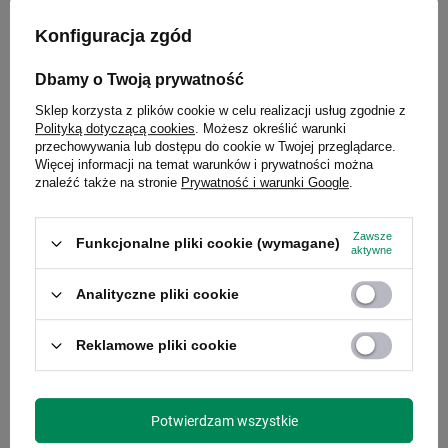
antypoślizgowej silikonowej osłonie.
Konfiguracja zgód
Dbamy o Twoją prywatność
Sklep korzysta z plików cookie w celu realizacji usług zgodnie z
Polityką dotyczącą cookies
. Możesz określić warunki
przechowywania lub dostępu do cookie w Twojej przeglądarce.
Więcej informacji na temat warunków i prywatności można
znaleźć także na stronie
Prywatność i warunki Google
.
Zawsze
Funkcjonalne pliki cookie (wymagane)
aktywne
Analityczne pliki cookie
Podsumujmy
: jeśli chcesz wybrać najlepszą dla siebie butelkę, zwróć
Reklamowe pliki cookie
uwagę na to czy jest ona:- w 100% szczelna (nic przypadkowo się nie
wyleje)- trwała i funkcjonalna (długo i wygodnie będzie Ci służyła)-
wykonana z bezpiecznych dla zdrowia materiałów, które nie przenoszą i
Potwierdzam wszystkie
nie utrzymują zapachów- łatwa w utrzymaniu higieny (możesz bez