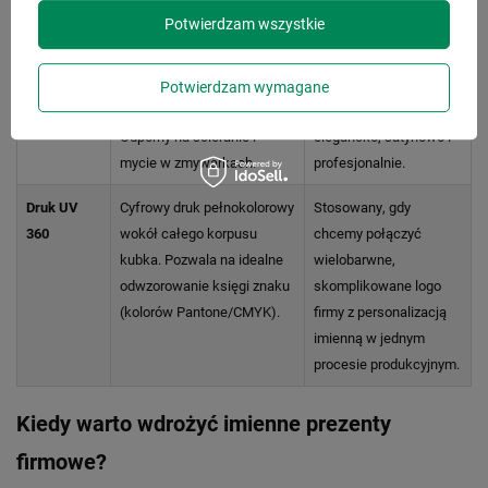
Potwierdzam wszystkie
Grawer
Najtrwalsza metoda. Polega
Idealny do nanoszenia
laserowy
na precyzyjnym usunięciu
imion, nazwisk czy
zewnętrznej powłoki lakieru,
numerów seryjnych.
Potwierdzam wymagane
odsłaniając stal nierdzewną.
Wygląda niezwykle
Odporny na ścieranie i
elegancko, satynowo i
mycie w zmywarkach.
profesjonalnie.
Druk UV
Cyfrowy druk pełnokolorowy
Stosowany, gdy
360
wokół całego korpusu
chcemy połączyć
kubka. Pozwala na idealne
wielobarwne,
odwzorowanie księgi znaku
skomplikowane logo
(kolorów Pantone/CMYK).
firmy z personalizacją
imienną w jednym
procesie produkcyjnym.
Kiedy warto wdrożyć imienne prezenty
firmowe?