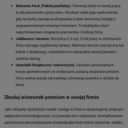
Welcome Pack (Pakiet powitalny):
Pierwszy dzień w nowej pracy
to dla pracownika spory stres. Wyobraź sobie jego zaskoczenie,
gdy na biurku zastaje profesjonalny kubek termiczny Contigo z
wygrawerowanym własnym imieniem. To bezbłędny start i
natychmiastowe związanie pracownika z kulturą firmy.
Jubileusze i awanse:
Rocznica 3, 5 czy 10 lat pracy w strukturach
firmy wymaga wyjątkowej oprawy. Markowy termos turystyczny lub
kubek z dedykacją i nazwiskiem to namacalny dowód pamięci i
uznania zasług.
Upominki Świąteczne i noworoczne:
Zamiast uniwersalnych
koszy upominkowych ze słodyczami, podaruj zespołowi prezent,
który realnie przyda się każdego zimowego poranka w drodze do
biura.
Zbuduj wizerunek premium w swojej firmie
Jako oficjalny dystrybutor marek Contigo w Polsce dysponujemy własnym
zapleczem technologicznym, co pozwala nam realizować skomplikowane
zamówienia personalizowane (indywidualne listy imion) sprawnie, szybko