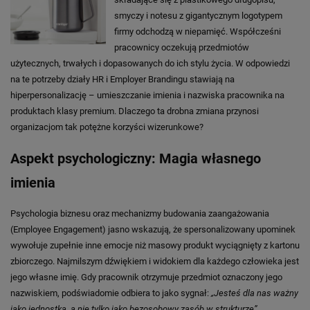
smyczy i notesu z gigantycznym logotypem
firmy odchodzą w niepamięć. Współcześni
pracownicy oczekują przedmiotów
użytecznych, trwałych i dopasowanych do ich stylu życia. W odpowiedzi
na te potrzeby działy HR i Employer Brandingu stawiają na
hiperpersonalizację – umieszczanie imienia i nazwiska pracownika na
produktach klasy premium. Dlaczego ta drobna zmiana przynosi
organizacjom tak potężne korzyści wizerunkowe?
Aspekt psychologiczny: Magia własnego
imienia
Psychologia biznesu oraz mechanizmy budowania zaangażowania
(Employee Engagement) jasno wskazują, że spersonalizowany upominek
wywołuje zupełnie inne emocje niż masowy produkt wyciągnięty z kartonu
zbiorczego. Najmilszym dźwiękiem i widokiem dla każdego człowieka jest
jego własne imię. Gdy pracownik otrzymuje przedmiot oznaczony jego
nazwiskiem, podświadomie odbiera to jako sygnał:
„Jesteś dla nas ważny
jako jednostka, a nie tylko jako bezosobowy zasób w strukturze”
.