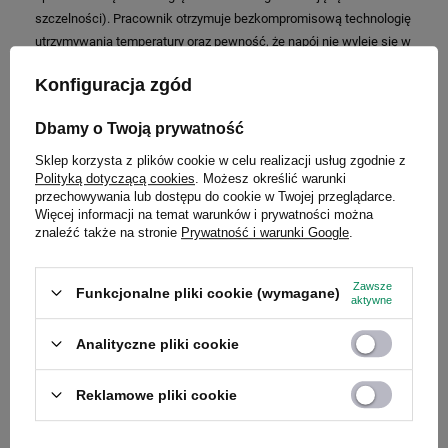
szczelności). Pracownik otrzymuje bezkompromisową technologię
utrzymywania temperatury oraz pewność, że napój nie wyleje się w
torbie czy samochodzie. Łącząc logo swojej firmy z marką
Konfiguracja zgód
premium, automatycznie pozycjonujesz swoją organizację jako
partnera dbającego o najwyższe standardy.
Dbamy o Twoją prywatność
Sklep korzysta z plików cookie w celu realizacji usług zgodnie z
Polityką dotyczącą cookies
. Możesz określić warunki
Od kuchni: Jak technologia pozwala na
przechowywania lub dostępu do cookie w Twojej przeglądarce.
Więcej informacji na temat warunków i prywatności można
precyzyjną realizację?
znaleźć także na stronie
Prywatność i warunki Google
.
Wielu managerów odpowiedzialnych za zaopatrzenie obawia się, że
Zawsze
Funkcjonalne pliki cookie (wymagane)
zamówienie partii produktów, gdzie każdy sztuka posiada inne imię i
aktywne
nazwisko, wiąże się z gigantycznymi kosztami lub drastycznym
wydłużeniem czasu produkcji. Dzięki nowoczesnemu parkowi
Analityczne pliki cookie
maszynowemu te obawy są całkowicie nieuzasadnione.
Reklamowe pliki cookie
Metoda
Charakterystyka i zalety
Zastosowanie w
znakowania
personalizacji imiennej