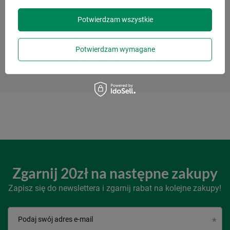
produkt?
Daj nam znać! Postaramy się odpowiedzieć jak
Potwierdzam wszystkie
najszybciej.
Potwierdzam wymagane
Zapytaj o produkt
Zgarnij 20zł na następne zakupy
Zapisz się do newslettera i zgarnij rabat na kolejne zakupy!
Podaj swój adres e-mail