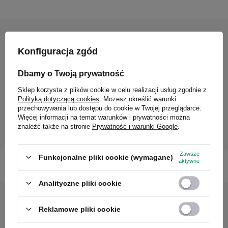
Opinie
Konfiguracja zgód
Dbamy o Twoją prywatność
Na temat tego produktu nie dodano jeszcze opinii. Chcesz
Sklep korzysta z plików cookie w celu realizacji usług zgodnie z
dodać pierwszą opinię?
Polityką dotyczącą cookies
. Możesz określić warunki
przechowywania lub dostępu do cookie w Twojej przeglądarce.
Napisz swoją opinię
Więcej informacji na temat warunków i prywatności można
znaleźć także na stronie
Prywatność i warunki Google
.
Zawsze
Funkcjonalne pliki cookie (wymagane)
aktywne
Analityczne pliki cookie
Reklamowe pliki cookie
Masz więcej pytań o ten