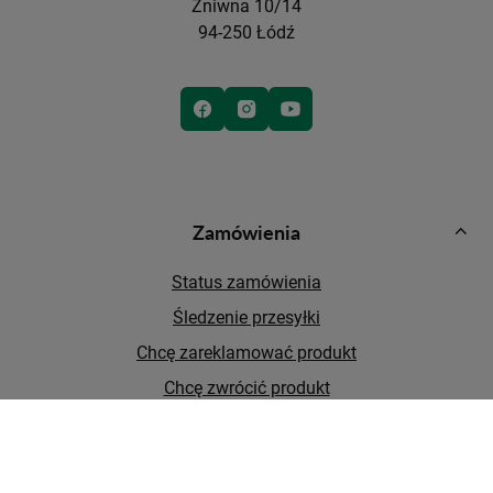
Żniwna 10/14
94-250 Łódź
Zamówienia
Status zamówienia
Śledzenie przesyłki
Chcę zareklamować produkt
Chcę zwrócić produkt
Kontakt