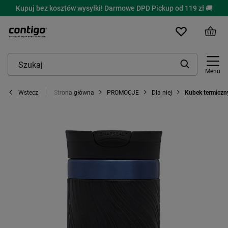
Kupuj bez kosztów wysyłki! Darmowe DPD Pickup od 119 zł 🚚
Menu
Strona główna
PROMOCJE
Dla niej
Kubek termiczn
Wstecz