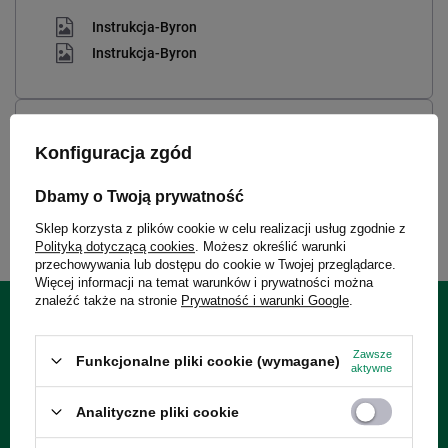
Instrukcja-Byron
Instrukcja-Byron
SnapSeal
Konfiguracja zgód
SnapSeal
Dbamy o Twoją prywatność
Sklep korzysta z plików cookie w celu realizacji usług zgodnie z
Polityką dotyczącą cookies
. Możesz określić warunki
przechowywania lub dostępu do cookie w Twojej przeglądarce.
Więcej informacji na temat warunków i prywatności można
znaleźć także na stronie
Prywatność i warunki Google
.
24 miesiące gwarancji
Zawsze
Funkcjonalne pliki cookie (wymagane)
aktywne
Gwarancja 24 miesiące od dnia zakupu. Wymagany dowód
Analityczne pliki cookie
zakupu do reklamacji.