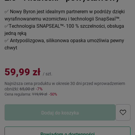
✅ Nowy Byron jest idealnym partnerem w podróży dzięki
wyrafinowanemu wzornictwu i technologii SnapSeal™.
✅Technologia SNAPSEAL™- 100 % szczelności, obsługa
jedną ręką
✅ Antypoślizgowa, silikonowa opaska umożliwia pewny
chwyt
59,99 zł
/
szt.
Najniższa cena produktu w okresie 30 dni przed wprowadzeniem
obniżki:
65,00 zł
-7%
Cena regularna:
119,99 zł
-50%
Dodaj do koszyka
Powiadom o dostępności