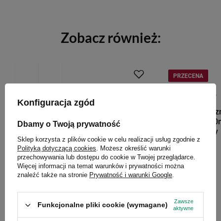
Zobacz również:
PRZECENA
CONTIGO OUTLET
Konfiguracja zgód
Kubek termicz
Huron 2.0 470ml
Dbamy o Twoją prywatność
powystawowy
Sklep korzysta z plików cookie w celu realizacji usług zgodnie z
Polityką dotyczącą cookies
. Możesz określić warunki
39,00 zł
/
szt.
przechowywania lub dostępu do cookie w Twojej przeglądarce.
Więcej informacji na temat warunków i prywatności można
znaleźć także na stronie
Prywatność i warunki Google
.
CONTIGO AKCESORIA
Zawsze
Funkcjonalne pliki cookie (wymagane)
Nakrętka do kubka Contigo Transit
aktywne
(Metra) - czarno-zielona