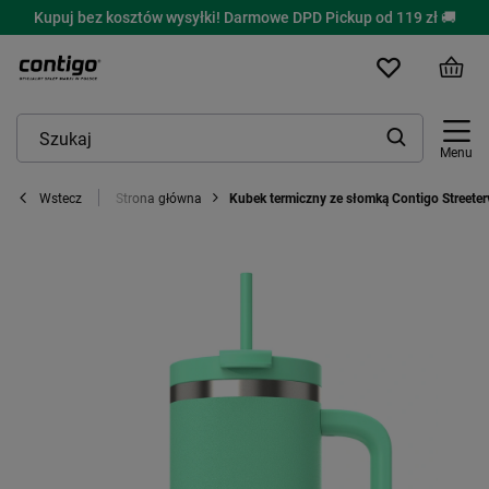
Kupuj bez kosztów wysyłki! Darmowe DPD Pickup od 119 zł 🚚
Menu
Strona główna
Kubek termiczny ze słomką Contigo Streeter
Wstecz