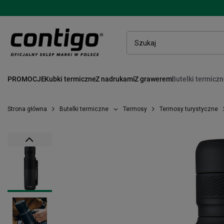
PROMOCJE
Kubki termiczne
Z nadrukami
Z grawerem
Butelki termicz
Strona główna
Butelki termiczne
Termosy
Termosy turystyczne