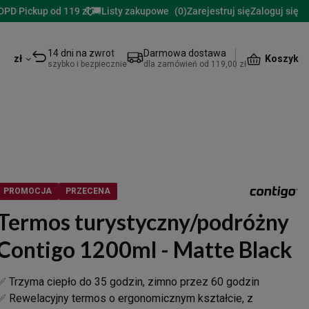
DPD Pickup od 119 zł 🚚
Listy zakupowe
(
0
)
Zarejestruj się
Zaloguj się
14 dni na zwrot
Darmowa dostawa
Koszyk
zł
szybko i bezpiecznie
dla zamówień od 119,00 zł
PROMOCJA
PRZECENA
Termos turystyczny/podróżny
Contigo 1200ml - Matte Black
✅ Trzyma ciepło do 35 godzin, zimno przez 60 godzin
✅ Rewelacyjny termos o ergonomicznym kształcie, z