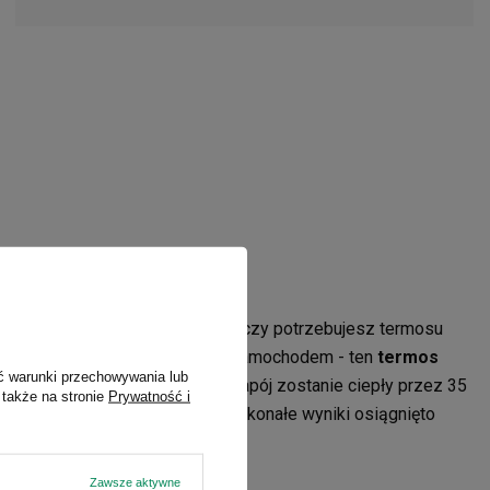
mperatury
 na całodniową wyprawę w góry, czy potrzebujesz termosu
pracy lub na długiej wycieczce samochodem - ten
termos
ć warunki przechowywania lub
 oczekiwania. Wlany do niego napój zostanie ciepły przez 35
 także na stronie
Prywatność i
 temperaturę przez 60 h. Tak doskonałe wyniki osiągnięto
różniowej Thermalock.
Zawsze aktywne