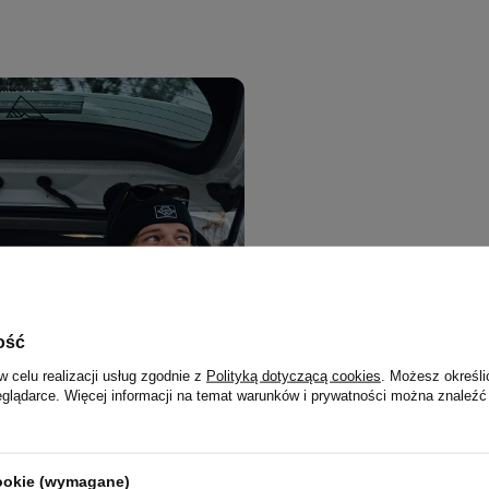
Długie utrzymywanie te
Bez względu na to, czy idziesz
ość
przydatnego w wielogodzinnej 
w celu realizacji usług zgodnie z
Polityką dotyczącą cookies
. Możesz określi
podróżny Contigo
spełni Twoje
eglądarce. Więcej informacji na temat warunków i prywatności można znaleźć
godzin lub utrzyma swoją niską
dzięki wykorzystaniu izolacji p
cookie (wymagane)