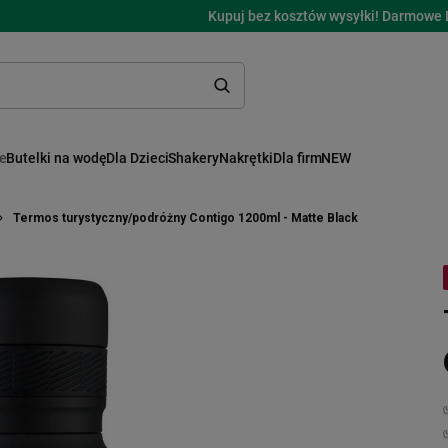
Kupuj bez kosztów wysyłki! Darmowe 
ne
Butelki na wodę
Dla Dzieci
Shakery
Nakrętki
Dla firm
NEW
Termos turystyczny/podróżny Contigo 1200ml - Matte Black