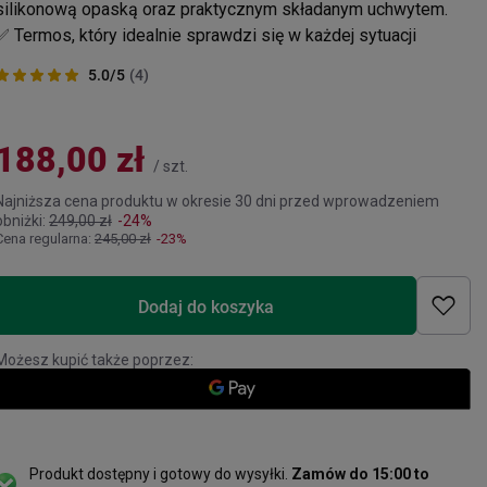
silikonową opaską oraz praktycznym składanym uchwytem.
✅ Termos, który idealnie sprawdzi się w każdej sytuacji
5.0/5
(4)
188,00 zł
/
szt.
Najniższa cena produktu w okresie 30 dni przed wprowadzeniem
obniżki:
249,00 zł
-24%
Cena regularna:
245,00 zł
-23%
Dodaj do koszyka
Możesz kupić także poprzez:
Produkt dostępny i gotowy do wysyłki
Zamów do
15:00 to