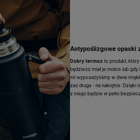
Antypoślizgowe opaski z
Dobry termos
to produkt, któr
będziesz miał je mokre lub gdy
ml wyposażyliśmy w dwie miękkie
zaś druga - na nakrętce. Dzięki
z niego będzie w pełni bezpiec