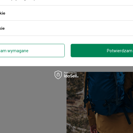
kie
kie
zam wymagane
Potwierdzam 