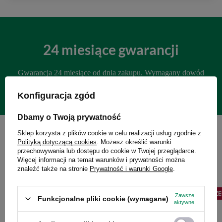
24 miesiące gwarancji
Gwarancja 24 miesiące od dnia zakupu. Wymagany dowód
zakupu do reklamacji.
Konfiguracja zgód
Dbamy o Twoją prywatność
Sklep korzysta z plików cookie w celu realizacji usług zgodnie z
Polityką dotyczącą cookies
. Możesz określić warunki
Zobacz również:
przechowywania lub dostępu do cookie w Twojej przeglądarce.
Więcej informacji na temat warunków i prywatności można
znaleźć także na stronie
Prywatność i warunki Google
.
PROMOCJA
PRZECENA
OKAZJA
PRZE
Zawsze
Funkcjonalne pliki cookie (wymagane)
aktywne
CONTIGO