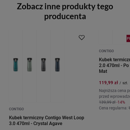
Zobacz inne produkty tego
producenta
PROMOCJA
P
CONTIGO
Kubek termicz
2.0 470ml - Po
Mat
119,99 zł
/
szt.
Najniższa cena p
przed wprowadze
139,99 zł
-14%
Cena regularna:
CONTIGO
Kubek termiczny Contigo West Loop
3.0 470ml - Crystal Agave