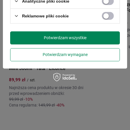
Analityczne pliki cookie
Kubek termicz
Mini 300ml - Fo
Reklamowe pliki cookie
109,99 zł
/
szt.
Najniższa cena p
przed wprowadze
Potwierdzam wszystkie
109,99 zł
0%
Cena regularna:
CONTIGO
Potwierdzam wymagane
Kubek termiczny Contigo West Loop
Mini 300ml - Tata - Licorice
89,99 zł
/
szt.
Najniższa cena produktu w okresie 30 dni
przed wprowadzeniem obniżki:
99,99 zł
-10%
Cena regularna:
149,99 zł
-40%