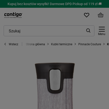
Kupuj bez kosztów wysyłki! Darmowe DPD Pickup od 119 zł 🚚
Menu
Strona główna
Kubki termiczne
Pinnacle Couture
K
Wstecz