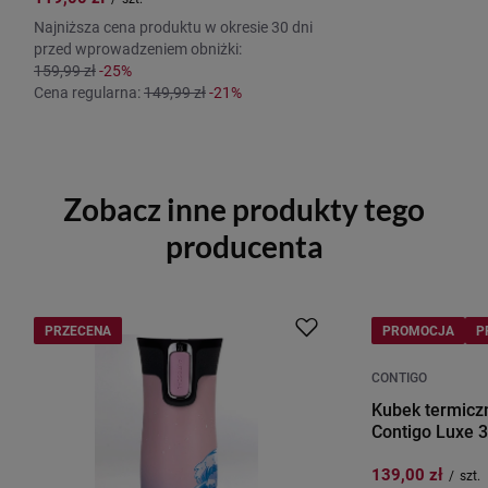
Najniższa cena produktu w okresie 30 dni
przed wprowadzeniem obniżki:
159,99 zł
-25%
Cena regularna:
149,99 zł
-21%
Zobacz inne produkty tego
producenta
PRZECENA
PROMOCJA
P
CONTIGO
Kubek termicz
Contigo Luxe 3
139,00 zł
/
szt.