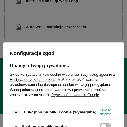
Instrukcja obsługi West Loop
AutoSeal - instrukcja czyszczenia
Konfiguracja zgód
Dbamy o Twoją prywatność
24 miesiące gwarancji
Sklep korzysta z plików cookie w celu realizacji usług zgodnie z
Polityką dotyczącą cookies
. Możesz określić warunki
przechowywania lub dostępu do cookie w Twojej przeglądarce.
Gwarancja 24 miesiące od dnia zakupu. Wymagany dowód
Więcej informacji na temat warunków i prywatności można
znaleźć także na stronie
Prywatność i warunki Google
.
zakupu do reklamacji.
Zawsze
Funkcjonalne pliki cookie (wymagane)
aktywne
Analityczne pliki cookie