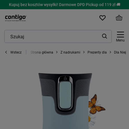
Kupuj bez kosztów wysyłki! Darmowe DPD Pickup od 119 zł 🚚
Menu
Strona główna
Z nadrukami
Prezenty dla
Dla Niej
Wstecz