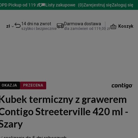
DPD Pickup od 119 zł 🚚
Listy zakupowe
(
0
)
Zarejestruj się
Zaloguj się
14 dni na zwrot
Darmowa dostawa
Koszyk
zł
szybko i bezpiecznie
dla zamówień od 119,00 zł
OKAZJA
PRZECENA
Kubek termiczny z grawerem
Contigo Streeterville 420 ml -
Szary