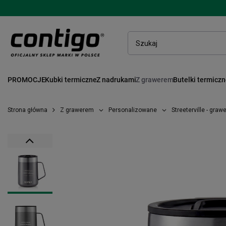
PROMOCJE
Kubki termiczne
Z nadrukami
Z grawerem
Butelki termicz
Strona główna
Z grawerem
Personalizowane
Streeterville - grawe