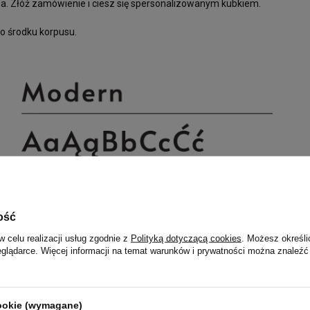
oba. Złóż zamówienie i ciesz się spersonalizowanym kubkiem.
po środku korpusu.
ość
w celu realizacji usług zgodnie z
Polityką dotyczącą cookies
. Możesz określi
eglądarce. Więcej informacji na temat warunków i prywatności można znaleźć
cookie (wymagane)