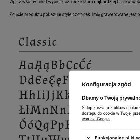
Wpisz własny tekst wybierz czcionkę która najbardziej Ci się pod
Zdjęcie produktu pokazuje style czcionek. Imię grawerowane jest 
Konfiguracja zgód
Dbamy o Twoją prywatn
Sklep korzysta z plików cookie 
dostępu do cookie w Twojej prz
warunki Google
.
Funkcjonalne pliki 