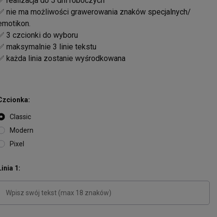
✅ realizacja do 5 dni roboczych
✅ nie ma możliwości grawerowania znaków specjalnych/
emotikon.
✅ 3 czcionki do wyboru
✅ maksymalnie 3 linie tekstu
✅ każda linia zostanie wyśrodkowana
Czcionka
Classic
Modern
Pixel
Linia 1