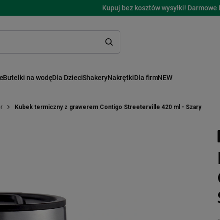
Kupuj bez kosztów wysyłki! Darmowe 
ne
Butelki na wodę
Dla Dzieci
Shakery
Nakrętki
Dla firm
NEW
r
Kubek termiczny z grawerem Contigo Streeterville 420 ml - Szary