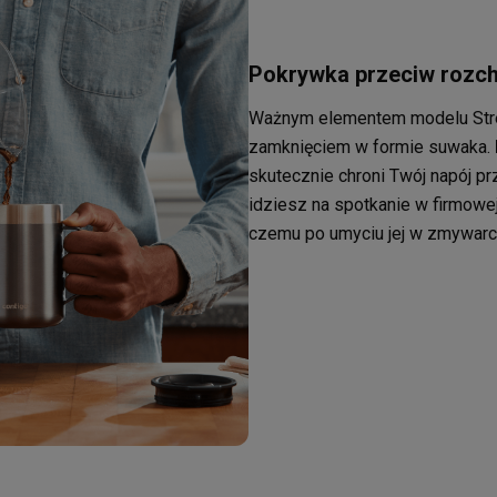
Pokrywka przeciw rozch
Ważnym elementem modelu Stree
zamknięciem w formie suwaka.
skutecznie chroni Twój napój p
idziesz na spotkanie w firmowej
czemu po umyciu jej w zmywarc