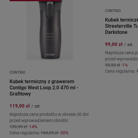
CONTIGO
Kubek termicz
Streeterville 
Darkstone
99,00 zł
/
szt.
Najniższa cena p
przed wprowadze
99,99 zł
-1%
Cena regularna:
CONTIGO
Kubek termiczny z grawerem
Contigo West Loop 2.0 470 ml -
Grafitowy
119,00 zł
/
szt.
Najniższa cena produktu w okresie 30 dni
przed wprowadzeniem obniżki:
139,99 zł
-14%
Cena regularna:
169,99 zł
-30%