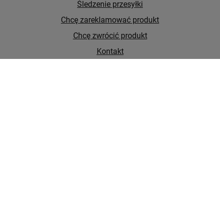
Śledzenie przesyłki
Chcę zareklamować produkt
Chcę zwrócić produkt
Kontakt
Konto
Regulaminy
Najpopularniejsze kategorie
Kategorie