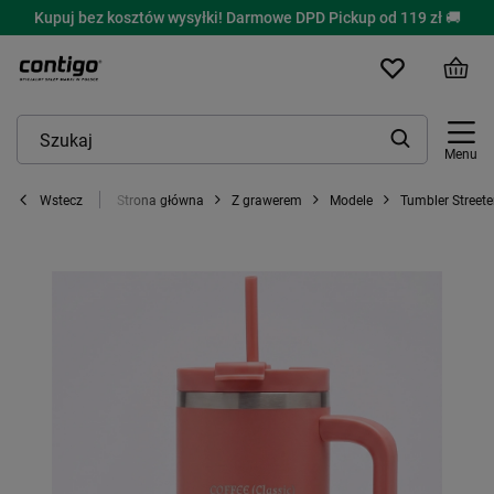
Kupuj bez kosztów wysyłki! Darmowe DPD Pickup od 119 zł 🚚
Menu
Strona główna
Z grawerem
Modele
Tumbler Streeter
Wstecz