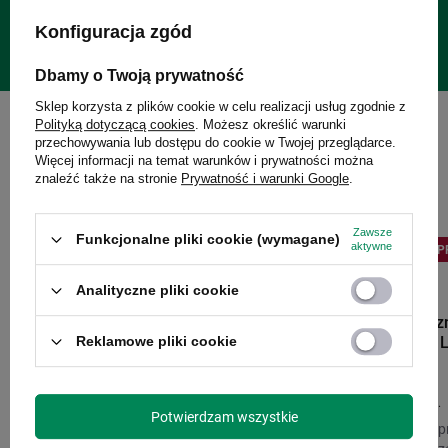
Gwarancja 24 miesiące od dnia zakupu. Wymagany dowód
Konfiguracja zgód
zakupu do reklamacji.
Dbamy o Twoją prywatność
Sklep korzysta z plików cookie w celu realizacji usług zgodnie z
Polityką dotyczącą cookies
. Możesz określić warunki
przechowywania lub dostępu do cookie w Twojej przeglądarce.
Więcej informacji na temat warunków i prywatności można
Zobacz również:
znaleźć także na stronie
Prywatność i warunki Google
.
Zawsze
Funkcjonalne pliki cookie (wymagane)
aktywne
PROMOCJA
BESTSELLER
PROMOCJA
P
Analityczne pliki cookie
CONTIGO
Kubek termiczn
Contigo West L
Reklamowe pliki cookie
czarny
119,00 zł
/
szt.
Potwierdzam wszystkie
Najniższa cena p