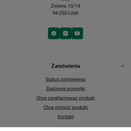
Żniwna 10/14
94-250 Łódź
Zamówienia
Status zamówienia
Śledzenie przesyłki
Chcę zareklamować produkt
Chcę zwrócić produkt
Kontakt