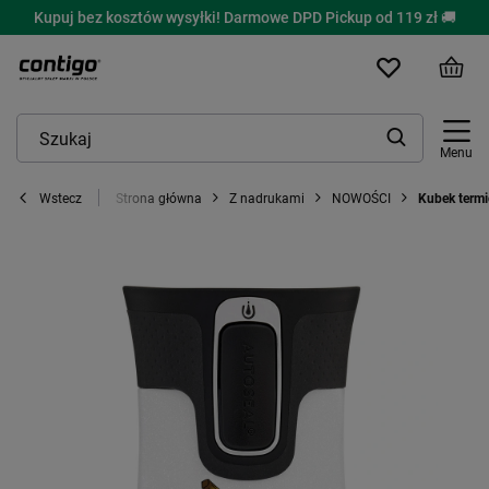
Kupuj bez kosztów wysyłki! Darmowe DPD Pickup od 119 zł 🚚
Menu
Strona główna
Z nadrukami
NOWOŚCI
Kubek termi
Wstecz