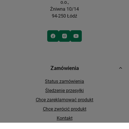
o.o.,
Żniwna 10/14
94-250 Łódź
Zamówienia
Status zamówienia
Śledzenie przesyłki
Chcę zareklamować produkt
Chcę zwrócić produkt
Kontakt