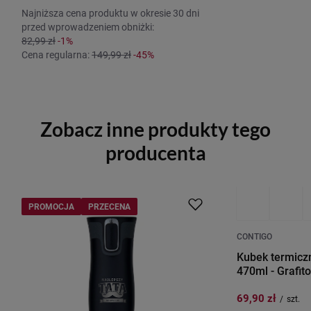
Najniższa cena produktu w okresie 30 dni
przed wprowadzeniem obniżki:
82,99 zł
-1%
Cena regularna:
149,99 zł
-45%
Zobacz inne produkty tego
producenta
PROMOCJA
PRZECENA
PROMOCJA
P
CONTIGO
Kubek termiczn
470ml - Grafit
69,90 zł
/
szt.