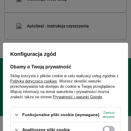
AutoSeal - instrukcja czyszczenia
Konfiguracja zgód
Dbamy o Twoją prywatność
24 miesiące gwarancji
Sklep korzysta z plików cookie w celu realizacji usług zgodnie z
Polityką dotyczącą cookies
. Możesz określić warunki
przechowywania lub dostępu do cookie w Twojej przeglądarce.
Gwarancja 24 miesiące od dnia zakupu. Wymagany dowód
Więcej informacji na temat warunków i prywatności można
znaleźć także na stronie
Prywatność i warunki Google
.
zakupu do reklamacji.
Zawsze
Funkcjonalne pliki cookie (wymagane)
aktywne
Analityczne pliki cookie