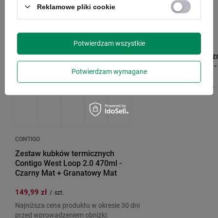
Reklamowe pliki cookie
PROMOCJA
PRZECENA
CONTIGO
Potwierdzam wszystkie
Kubek termicz
Serca 470 ml 
Potwierdzam wymagane
129,99 zł
/
szt.
CONTIGO
Zestaw kubków termicznych
Contigo West Loop 2.0 470ml -
Czarny Mat + Granatowy Mat
149,99 zł
/
szt.
Najniższa cena produktu w okresie 30 dni
przed wprowadzeniem obniżki: