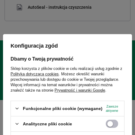
AutoSeal - instrukcja czyszczenia
Konfiguracja zgód
24 miesiące gwarancji
Dbamy o Twoją prywatność
Sklep korzysta z plików cookie w celu realizacji usług zgodnie z
Polityką dotyczącą cookies
. Możesz określić warunki
Gwarancja 24 miesiące od dnia zakupu. Wymagany dowód
przechowywania lub dostępu do cookie w Twojej przeglądarce.
zakupu do reklamacji.
Więcej informacji na temat warunków i prywatności można
znaleźć także na stronie
Prywatność i warunki Google
.
Zawsze
Funkcjonalne pliki cookie (wymagane)
aktywne
Zobacz również:
Analityczne pliki cookie