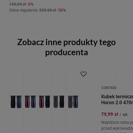
159,99 zł
-6%
Cena regularna:
339,98 zł
-56%
Zobacz inne produkty tego
producenta
PROMOCJA
PROMOCJA
P
CONTIGO
Kubek termicz
Huron 2.0 470m
79,99 zł
/
szt.
Najniższa cena p
przed wprowadze