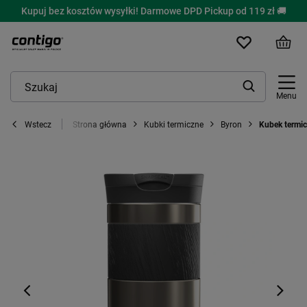
Kupuj bez kosztów wysyłki! Darmowe DPD Pickup od 119 zł 🚚
Menu
Strona główna
Kubki termiczne
Byron
Kubek termic
Wstecz