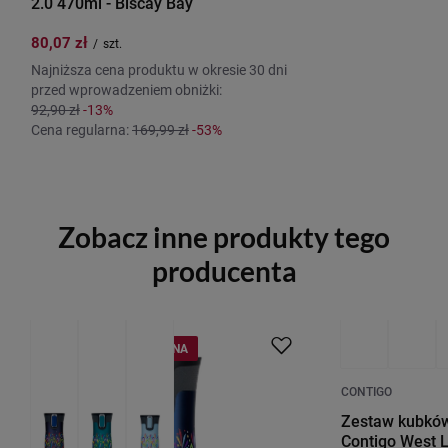
2.0 470ml - Biscay Bay
80,07 zł
/
szt.
Najniższa cena produktu w okresie 30 dni
przed wprowadzeniem obniżki:
92,90 zł
-13%
Cena regularna:
169,99 zł
-53%
Zobacz inne produkty tego
producenta
PROMOCJA
PRZECENA
PROMOCJA
CONTIGO
Zestaw kubków
Contigo West L