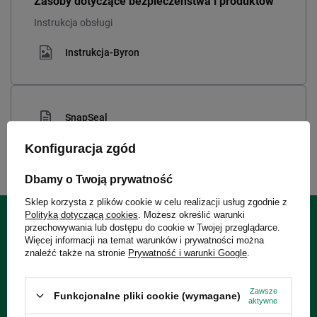
Zasoby dotyczące bezpieczeństwa i produktów
Instrukcja obsługi
Instrukcja-Byron
SnapSeal
Konfiguracja zgód
Dbamy o Twoją prywatność
Sklep korzysta z plików cookie w celu realizacji usług zgodnie z
Polityką dotyczącą cookies
. Możesz określić warunki
przechowywania lub dostępu do cookie w Twojej przeglądarce.
2 lata gwarancji
Więcej informacji na temat warunków i prywatności można
znaleźć także na stronie
Prywatność i warunki Google
.
2 lata gwarancji
Zawsze
Funkcjonalne pliki cookie (wymagane)
aktywne