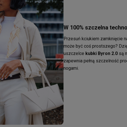
W 100% szczelna techno
Przesuń kciukiem zamknięcie nak
może być coś prostszego? Dzięk
uszczelce
kubki Byron 2.0
są n
zapewnia pełną szczelność pro
nogami.