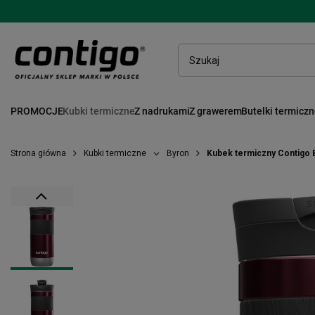
PROMOCJE
Kubki termiczne
Z nadrukami
Z grawerem
Butelki termicz
Strona główna
Kubki termiczne
Byron
Kubek termiczny Contigo B