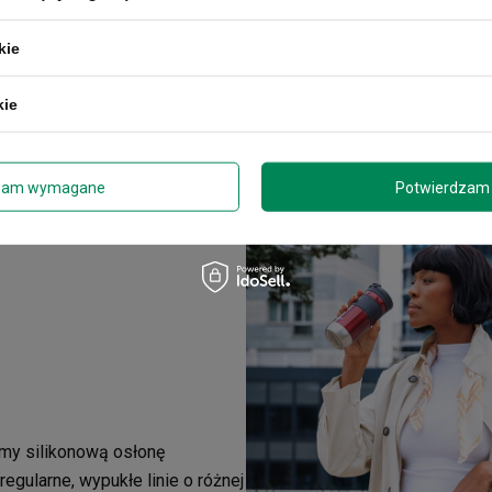
kie
kie
zam wymagane
Potwierdzam 
śmy silikonową osłonę
regularne, wypukłe linie o różnej