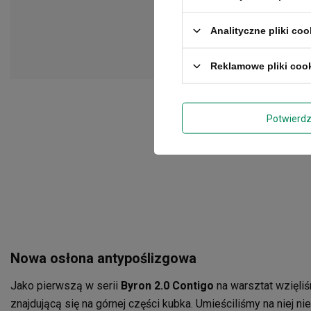
Analityczne pliki coo
Reklamowe pliki coo
Potwierd
Nowa osłona antypoślizgowa
Jako pierwszą w serii
Byron 2.0 Contigo
na warsztat wzięli
znajdującą się na górnej części kubka. Umieściliśmy na niej nie