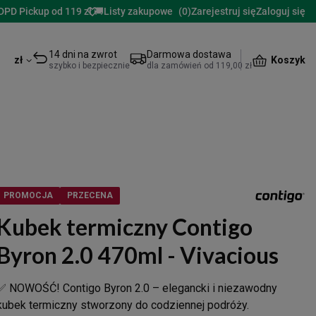
DPD Pickup od 119 zł 🚚
Listy zakupowe
(
0
)
Zarejestruj się
Zaloguj się
14 dni na zwrot
Darmowa dostawa
Koszyk
zł
szybko i bezpiecznie
dla zamówień od 119,00 zł
PROMOCJA
PRZECENA
Kubek termiczny Contigo
Byron 2.0 470ml - Vivacious
✅ NOWOŚĆ! Contigo Byron 2.0 – elegancki i niezawodny
kubek termiczny stworzony do codziennej podróży.