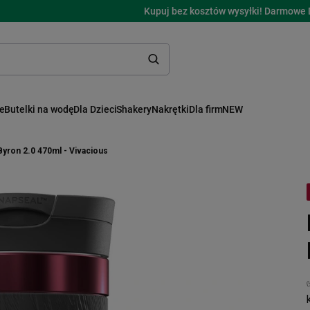
Kupuj bez kosztów wysyłki! Darmowe 
ne
Butelki na wodę
Dla Dzieci
Shakery
Nakrętki
Dla firm
NEW
yron 2.0 470ml - Vivacious