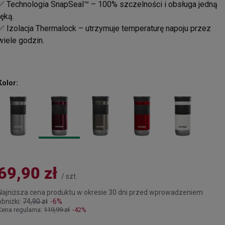
✅ Technologia SnapSeal™ – 100% szczelności i obsługa jedną
ręką.
✅ Izolacja Thermalock – utrzymuje temperaturę napoju przez
wiele godzin.
Kolor
69,90 zł
/
szt.
Najniższa cena produktu w okresie 30 dni przed wprowadzeniem
obniżki:
74,90 zł
-6%
Cena regularna:
119,99 zł
-42%